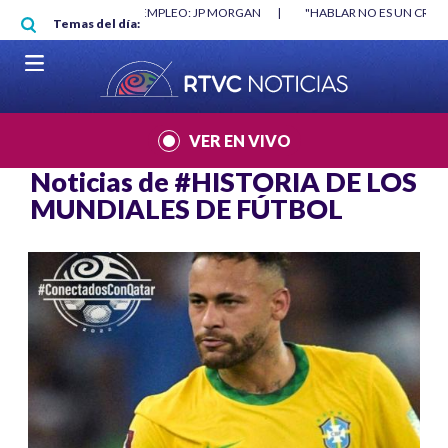
Pasar al contenido principal
O MÍNIMO NO DESTRUYÓ EMPLEO: JP MORGAN
|
"HABLAR NO ES UN CRIME
Temas del día:
L MUNDIAL 2026
|
VER EN VIVO
Noticias de
#HISTORIA DE LOS
MUNDIALES DE FÚTBOL