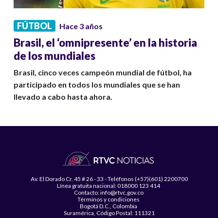
FÚTBOL
Hace 3 años
Brasil, el ‘omnipresente’ en la historia
de los mundiales
Brasil, cinco veces campeón mundial de fútbol, ha
participado en todos los mundiales que se han
llevado a cabo hasta ahora.
Av. El Dorado Cr. 45 # 26 - 33 - Teléfonos (+57)(601) 2200700
Línea gratuita nacional: 018000 123 414
Contacto: info@rtvc.gov.co
Términos y condiciones
Bogotá D.C., Colombia
Suramérica, Código Postal: 111321