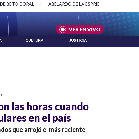
 DE BETO CORAL
|
ABELARDO DE LA ESPRIELLA Y DMG
|
VER EN VIVO
A
|
CULTURA
|
JUSTICIA
os
son las horas cuando
lares en el país
dos que arrojó el más reciente