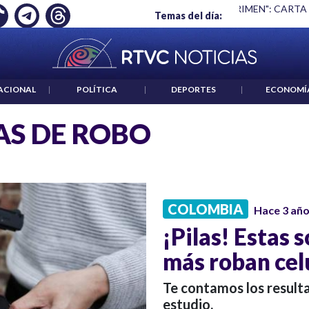
Ó EMPLEO: JP MORGAN
|
"HABLAR NO ES UN CRIMEN": CARTA
Temas del día:
ACIONAL
|
POLÍTICA
|
DEPORTES
|
ECONOMÍ
S DE ROBO
COLOMBIA
Hace 3 añ
¡Pilas! Estas 
más roban celu
Te contamos los resulta
estudio.