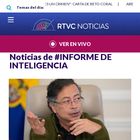
Pasar al contenido principal
RGAN
|
"HABLAR NO ES UN CRIMEN": CARTA DE BETO CORAL
|
ABELAR
Temas del día:
VER EN VIVO
Noticias de
#INFORME DE
INTELIGENCIA