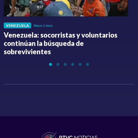
VENEZUELA
Hace 1 mes
Venezuela: socorristas y voluntarios
C
continúan la búsqueda de
a
sobrevivientes
l