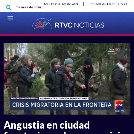
Pasar al contenido principal
O MÍNIMO NO DESTRUYÓ EMPLEO: JP MORGAN
|
"HABLAR NO ES UN CRIME
Temas del día:
L MUNDIAL 2026
|
VER EN VIVO
Angustia en ciudad