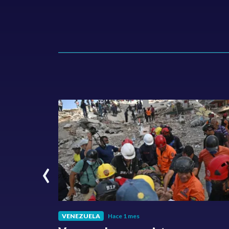
‹
VENEZUELA
Hace 1 mes