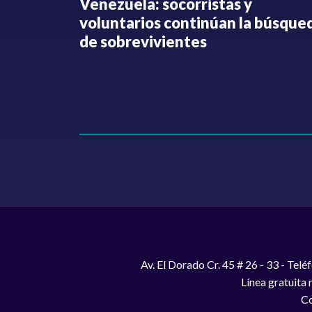
fue
Venezuela: socorristas y
o no ha
voluntarios continúan la búsque
Hollman
de sobrevivientes
Av. El Dorado Cr. 45 # 26 - 33 - Te
Línea gratuita
Co