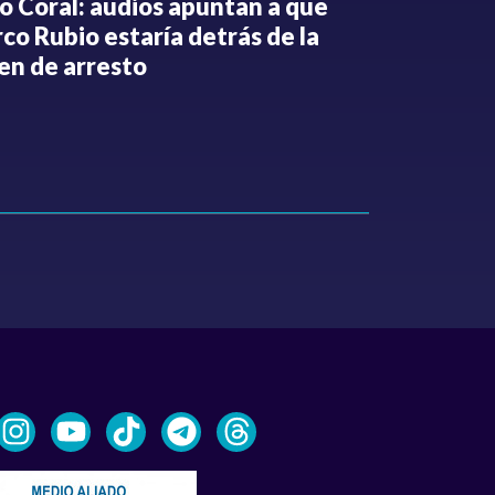
o Coral: audios apuntan a que
Gabriel Be
co Rubio estaría detrás de la
de la Espri
en de arresto
de despedi
públicos