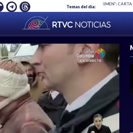
Ó EMPLEO: JP MORGAN
|
"HABLAR NO ES UN CRIMEN": CARTA
Temas del día:
ACIONAL
|
POLÍTICA
|
DEPORTES
|
ECONOMÍ