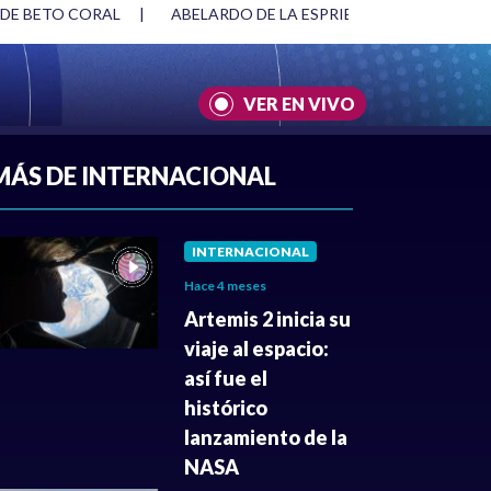
 DE BETO CORAL
|
ABELARDO DE LA ESPRIELLA Y DMG
|
VER EN VIVO
A
|
CULTURA
|
JUSTICIA
MÁS DE INTERNACIONAL
INTERNACIONAL
Hace 4 meses
Artemis 2 inicia su
viaje al espacio:
así fue el
histórico
lanzamiento de la
NASA