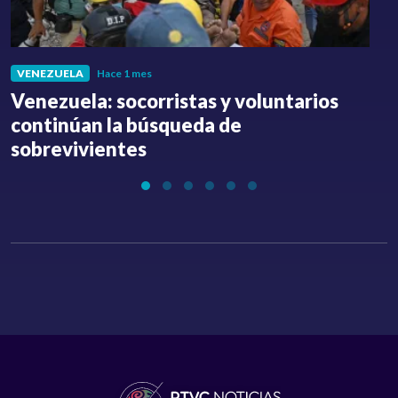
VENEZUELA
Hace 1 mes
Venezuela: socorristas y voluntarios
C
continúan la búsqueda de
a
sobrevivientes
l