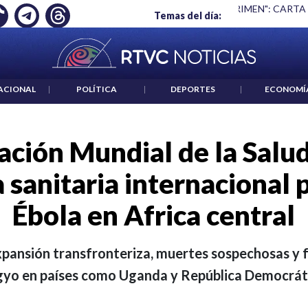
 ES UN CRIMEN": CARTA DE BETO CORAL
|
ABELARDO DE LA E
Temas del día:
ACIONAL
|
POLÍTICA
|
DEPORTES
|
ECONOMÍ
ación Mundial de la Salud
sanitaria internacional 
Ébola en Africa central
pansión transfronteriza, muertes sospechosas y f
yo en países como Uganda y República Democrát