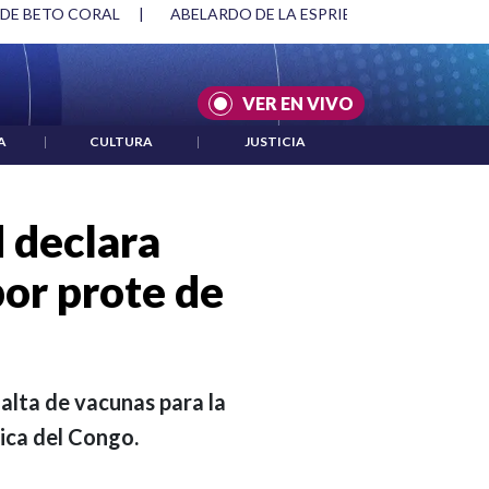
SPRIELLA Y DMG
|
ACUERDOS ENTRE ESTADOS UNIDOS E IRÁ
VER EN VIVO
A
|
CULTURA
|
JUSTICIA
 declara
por prote de
alta de vacunas para la
ica del Congo.