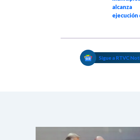
alcanz
ejecución 
Sigue a RTVC Not