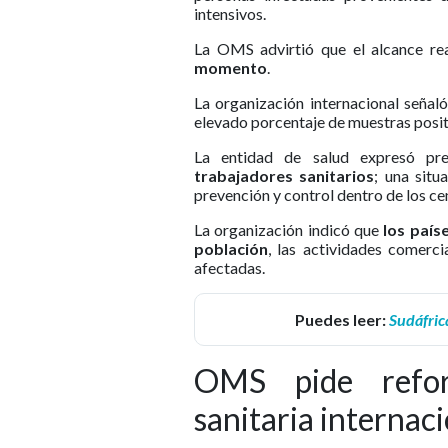
intensivos.
La OMS advirtió que el alcance re
momento
.
La organización internacional señal
elevado porcentaje de muestras posit
La entidad de salud expresó p
trabajadores sanitarios
;
una situ
prevención y control dentro de los c
La organización indicó que
los país
población
, las actividades comerci
afectadas.
Puedes leer:
Sudáfric
OMS pide reforz
sanitaria internac