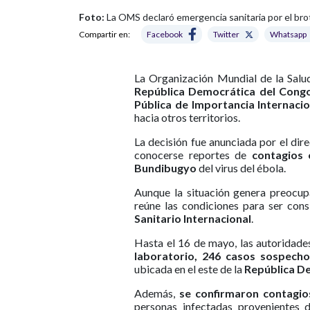
Foto:
La OMS declaró emergencia sanitaria por el bro
Compartir en:
Facebook
Twitter
Whatsapp
La Organización Mundial de la Sa
República Democrática del Congo
Pública de Importancia Internacio
hacia otros territorios.
La decisión fue anunciada por el di
conocerse reportes de
contagios 
Bundibugyo
del virus del ébola.
Aunque la situación genera preocup
reúne las condiciones para ser con
Sanitario Internacional
.
Hasta el 16 de mayo, las autoridades
laboratorio, 246 casos sospec
ubicada en el este de la
República D
Además,
se confirmaron contagios
personas infectadas provenientes 