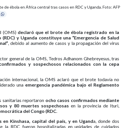
te de ébola en África central tras casos en RDC y Uganda. Foto: AFP
lud (OMS)
declaró que el brote de ébola registrado en la
 (RDC) y Uganda constituye una “Emergencia de Salud
nal”
, debido al aumento de casos y la propagación del virus
rector general de la OMS, Tedros Adhanom Ghebreyesus, tras
confirmados y sospechosos relacionados con la cepa
ación internacional, la OMS aclaró que el brote todavía no
siderado una
emergencia pandémica bajo el Reglamento
 sanitarias reportaron
ocho casos confirmados mediante
hosos y 80 muertes sospechosas
en la provincia de Ituri,
emocrática del Congo (RDC
.
 en Kinshasa, capital del país, y en Ugand
a, donde dos
de la RDC fueron hospitalizadas en unidades de cuidados