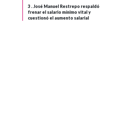
3 .
José Manuel Restrepo respaldó
frenar el salario mínimo vital y
cuestionó el aumento salarial
ÁFRICA
Hace 2 meses
Organización
Mundial de la
›
Salud califica la
epidemia de ébola
en RD Congo
como