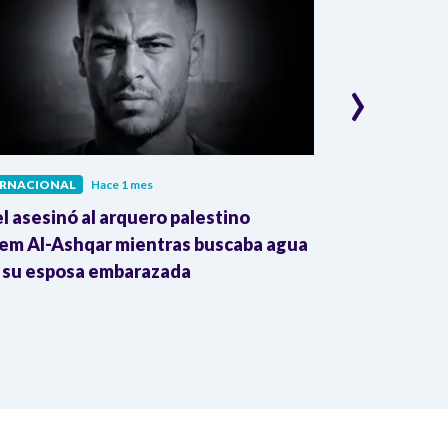
›
ERNACIONAL
Hace 1 mes
INTERNACIONAL
el asesinó al arquero palestino
The Guardian:
em Al-Ashqar mientras buscaba agua
Colombia impu
 su esposa embarazada
transnacional
Trump