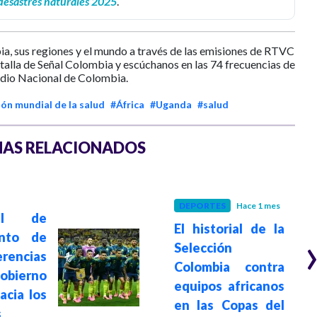
desastres naturales 2025
.
ia, sus regiones y el mundo a través de las emisiones de RTVC
ntalla de Señal Colombia y escúchanos en las 74 frecuencias de
dio Nacional de Colombia.
ón mundial de la salud
#África
#Uganda
#salud
AS RELACIONADOS
DEPORTES
Hace 1 mes
el de
El historial de la
ento de
Selección
erencias
Colombia contra
bierno
equipos africanos
acia los
en las Copas del
s