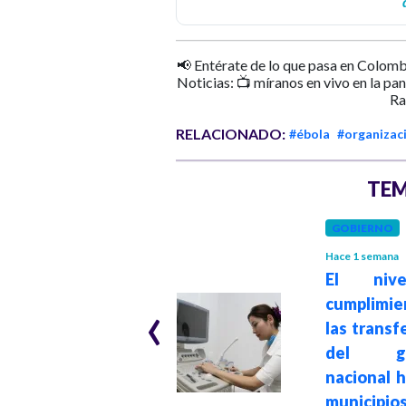
📢 Entérate de lo que pasa en Colomb
Noticias: 📺 míranos en vivo en la pa
Ra
RELACIONADO:
#ébola
#organizaci
TEM
GOBIERNO
Hace 1 semana
SALUD
Hace 3 meses
El niv
‹
cumplimi
Renuncia el
las transf
Superintendente
del go
Nacional de Salud
nacional h
Bernardo
municipio
Camacho