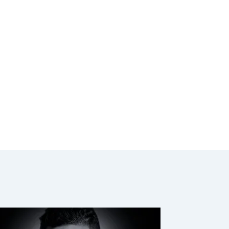
"extremadamente
grave"