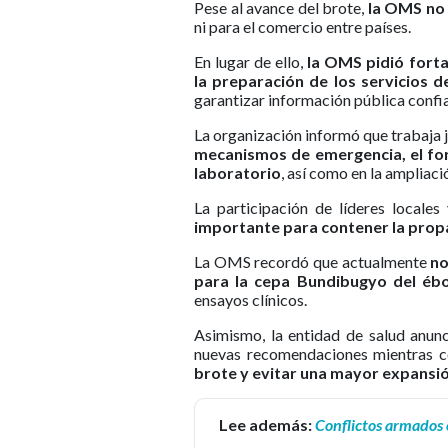
Pese al avance del brote,
la OMS no 
ni para el comercio entre países.
En lugar de ello,
la OMS pidió forta
la preparación de los servicios d
garantizar información pública confi
La organización informó que trabaja j
mecanismos de emergencia, el for
laboratorio
, así como en la ampliac
La participación de líderes locale
importante para contener la propa
La OMS recordó que actualmente
no
para la cepa Bundibugyo del ébo
ensayos clínicos.
Asimismo, la entidad de salud anun
nuevas recomendaciones mientras c
brote y evitar una mayor expansi
Lee además:
Conflictos armados 