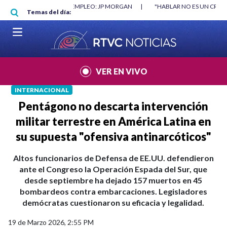
Pasar al contenido principal
RGAN
|
"HABLAR NO ES UN CRIMEN": CARTA DE BETO CORAL
|
ABELAR
Temas del día:
VER EN VIVO
INTERNACIONAL
Pentágono no descarta intervención
militar terrestre en América Latina en
su supuesta "ofensiva antinarcóticos"
Altos funcionarios de Defensa de EE.UU. defendieron
ante el Congreso la Operación Espada del Sur, que
desde septiembre ha dejado 157 muertos en 45
bombardeos contra embarcaciones. Legisladores
demócratas cuestionaron su eficacia y legalidad.
19 de Marzo 2026, 2:55 PM