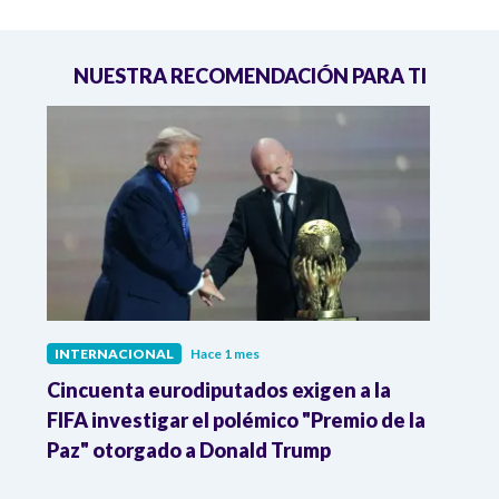
NUESTRA RECOMENDACIÓN PARA TI
INTERNACIONAL
Hace 1 mes
INTE
Cincuenta eurodiputados exigen a la
1,000
FIFA investigar el polémico "Premio de la
Isra
Paz" otorgado a Donald Trump
pers