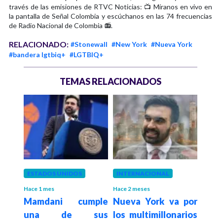
través de las emisiones de RTVC Noticias: 📺 Míranos en vivo en
la pantalla de Señal Colombia y escúchanos en las 74 frecuencias
de Radio Nacional de Colombia 📻.
RELACIONADO:
#Stonewall
#New York
#Nueva York
#bandera lgtbiq+
#LGTBIQ+
TEMAS RELACIONADOS
ESTADOS UNIDOS
INTERNACIONAL
COL
Cam
Hace 1 mes
Hace 2 meses
 en
Mamdani cumple
Nueva York va por
de 
 3,5
una de sus
los multimillonarios
pr