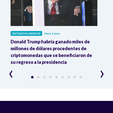
ESTADOS UNIDOS
Hace 1 mes
ESTA
es
Donald Trump habría ganado miles de
Gene
millones de dólares procedentes de
Trump
criptomonedas que se beneficiaron de
las 
su regreso a la presidencia
‹
›