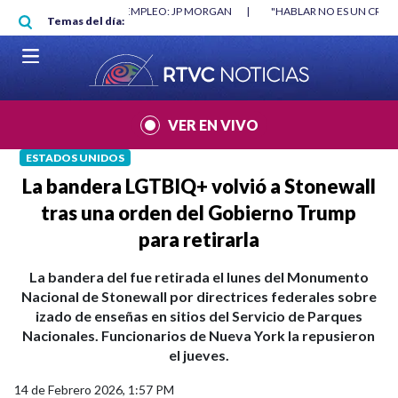
Pasar al contenido principal
ORGAN
|
"HABLAR NO ES UN CRIMEN": CARTA DE BETO CORAL
|
ABELA
Temas del día:
VER EN VIVO
ESTADOS UNIDOS
La bandera LGTBIQ+ volvió a Stonewall
tras una orden del Gobierno Trump
para retirarla
La bandera del fue retirada el lunes del Monumento
Nacional de Stonewall por directrices federales sobre
izado de enseñas en sitios del Servicio de Parques
Nacionales. Funcionarios de Nueva York la repusieron
el jueves.
14 de Febrero 2026, 1:57 PM