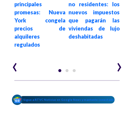
ginas
principales
no residentes: los
Fest
ein y
promesas: Nueva
nuevos impuestos
Te
 con
York congela
que pagarán las
Nue
precios de
viviendas de lujo
alquileres
deshabitadas
regulados
‹
›
Sigue a RTVC Noticias en Google News y mantente conectado