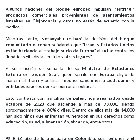
Algunos naciones del
bloque europeo
impulsan
restringir
productos comerciales
provenientes de
asentamientos
israelíes en Cisjordania
y otros no están de acuerdo con la
medida.
Mientras tanto,
Netanyahu
rechazó la decisión del
bloque
comunitario europeo
señalando que "
Israel y Estados Unidos
están haciendo el trabajo sucio de Europa
" al luchar contra los
"lunáticos yihadistas en Irán y otros lugares"
A su reacción se suma la de su
Ministro de Relaciones
Exteriores
,
Gideon Saar
, quién señaló que
Europa
eligió de
manera arbitraria y política,
imponer sanciones a ciudadano
s y
entidades israelíes por sus opiniones políticas.
Esto contrasta con las cifras de
palestinos asesinados
desde
octubre de 2023
que asciende a más de
73.000
, siendo
aproximadamente el
80% civiles
. Dentro de ellos más de
14.000
han sido
niños
que enfrentan vulneración en sus derechos como
educación, salud, alimentación, vivienda
, entre otros.
📢 Entérate de lo que pasa en Colombia, sus regiones y el