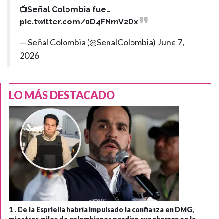
📺Señal Colombia fue…
pic.twitter.com/0D4FNmV2Dx
— Señal Colombia (@SenalColombia)
June 7,
2026
LO MÁS DESTACADO
1 .
De la Espriella habría impulsado la confianza en DMG,
mientras miles de colombianos perdían sus ahorros en la