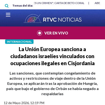
Pasar al contenido principal
RGAN
|
"HABLAR NO ES UN CRIMEN": CARTA DE BETO CORAL
|
ABELAR
Temas del día:
VER EN VIVO
INTERNACIONAL
La Unión Europea sanciona a
ciudadanos israelíes vinculados con
ocupaciones ilegales en Cisjordania
Las sanciones, que contemplan congelamiento de
activos y restricciones de viaje dentro de la Unión
Europea, se aplicarán tras la aprobación de Hungría,
país que bajo el gobierno de Orbán se había negado a
respaldarlas
12 de Mayo 2026, 12:19 PM