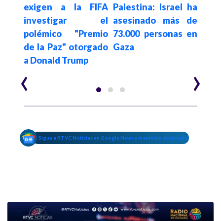
exigen a la FIFA
Palestina: Israel ha
Sal
investigar el
asesinado más de
mie
tras
polémico "Premio
73.000 personas en
agua
n de
de la Paz" otorgado
Gaza
emb
za
a Donald Trump
‹
›
Sigue a RTVC Noticias en Google News y mantente conectado