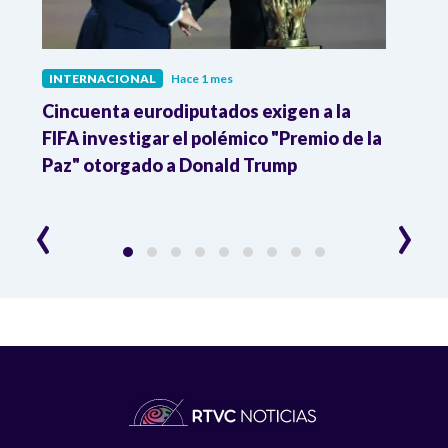
INTERNACIONAL
Hace 1 mes
INTE
Cincuenta eurodiputados exigen a la
1,000
FIFA investigar el polémico "Premio de la
Isra
Paz" otorgado a Donald Trump
pers
‹
›