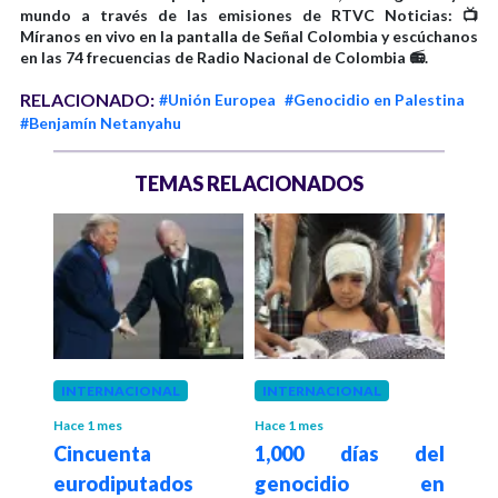
mundo a través de las emisiones de RTVC Noticias: 📺
Míranos en vivo en la pantalla de Señal Colombia y escúchanos
en las 74 frecuencias de Radio Nacional de Colombia 📻.
RELACIONADO:
#Unión Europea
#Genocidio en Palestina
#Benjamín Netanyahu
TEMAS RELACIONADOS
 mes
INTERNACIONAL
INTERNACIONAL
INT
Hace 1 mes
Hace 1 mes
Hace 1
Cincuenta
1,000 días del
Isr
usos
eurodiputados
genocidio en
arq
 de