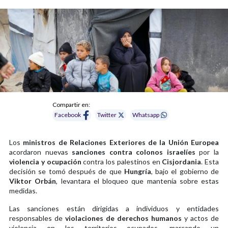
Compartir en:
Facebook
Twitter
Whatsapp
Los
ministros de Relaciones Exteriores de la Unión Europea
acordaron nuevas
sanciones contra colonos israelíes
por la
violencia y ocupación
contra los palestinos en
Cisjordania
. Esta
decisión se tomó después de que
Hungría
, bajo el gobierno de
Viktor Orbán
, levantara el bloqueo que mantenía sobre estas
medidas.
Las sanciones están dirigidas a individuos y entidades
responsables de
violaciones de derechos humanos
y actos de
violencia en los territorios ocupados, marcando un