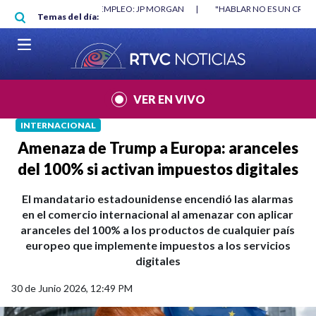
Pasar al contenido principal
RGAN
|
"HABLAR NO ES UN CRIMEN": CARTA DE BETO CORAL
|
ABELAR
Temas del día:
VER EN VIVO
INTERNACIONAL
Amenaza de Trump a Europa: aranceles
del 100% si activan impuestos digitales
El mandatario estadounidense encendió las alarmas
en el comercio internacional al amenazar con aplicar
aranceles del 100% a los productos de cualquier país
europeo que implemente impuestos a los servicios
digitales
30 de Junio 2026, 12:49 PM