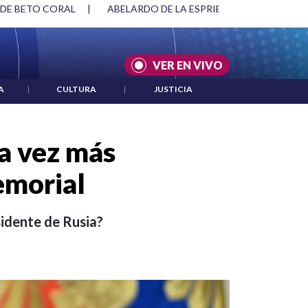
SPRIELLA Y DMG
|
ACUERDOS ENTRE ESTADOS UNIDOS E IRÁ
VER EN VIVO
A
|
CULTURA
|
JUSTICIA
da vez más
emorial
sidente de Rusia?