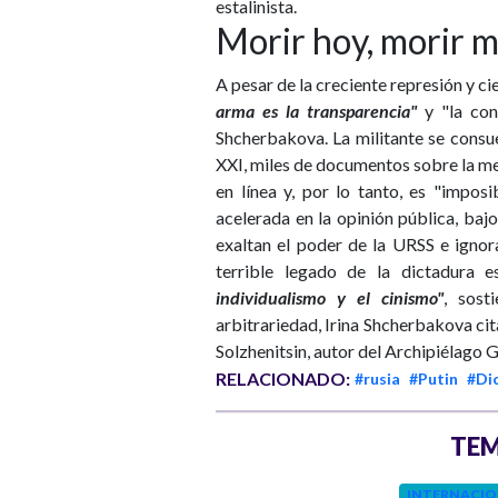
estalinista.
Morir hoy, morir 
A pesar de la creciente represión y cie
arma es la transparencia"
y "la con
Shcherbakova. La militante se consue
XXI, miles de documentos sobre la me
en línea y, por lo tanto, es "impos
acelerada en la opinión pública, bajo
exaltan el poder de la URSS e ignora
terrible legado de la dictadura e
individualismo y el cinismo"
, sost
arbitrariedad, Irina Shcherbakova cit
Solzhenitsin, autor del Archipiélago 
RELACIONADO:
#rusia
#Putin
#Di
TEM
INTERNACIO