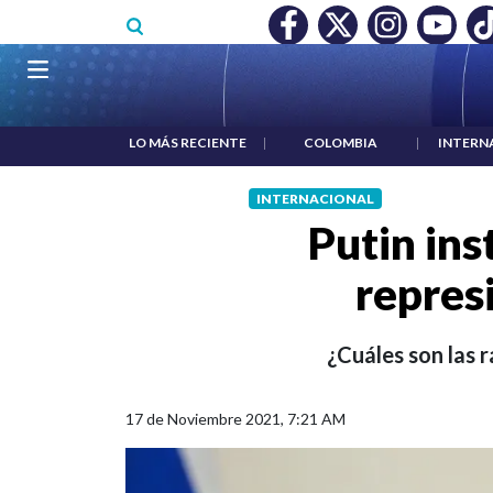
Pasar al contenido principal
O MÍNIMO NO DESTRUYÓ EMPLEO: JP MORGAN
|
"HABLAR NO
Navegación principal
LO MÁS RECIENTE
|
COLOMBIA
|
INTERN
INTERNACIONAL
Putin ins
repres
¿Cuáles son las 
17 de Noviembre 2021, 7:21 AM