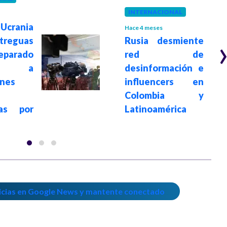
INTERNACIONAL
Ucrania
Hace 4 meses
treguas
Rusia desmiente
parado
red de
io a
desinformación e
ones
influencers en
Colombia y
das por
Latinoamérica
icias en Google News y mantente conectado