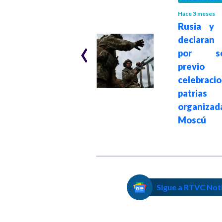
Hace 3 meses
Rusia y 
LATINOAMÉRICA
‹
declaran 
Hace 4 meses
México envía un
por se
cuarto
prev
cargamento de
celebraci
ayuda a Cuba
patrias
organiza
Moscú
Sigue a RTVC Not