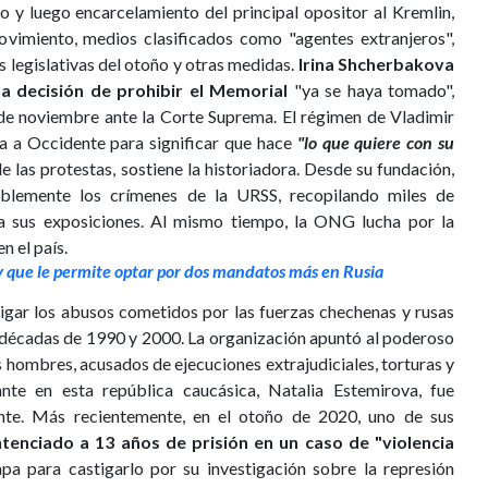
 y luego encarcelamiento del principal opositor al Kremlin,
ovimiento, medios clasificados como "agentes extranjeros",
s legislativas del otoño y otras medidas.
Irina Shcherbakova
la decisión de prohibir el Memorial
"ya se haya tomado",
5 de noviembre ante la Corte Suprema. El régimen de Vladimir
za a Occidente para significar que hace
"lo que quiere con su
 las protestas, sostiene la historiadora. Desde su fundación,
lemente los crímenes de la URSS, recopilando miles de
ra sus exposiciones. Al mismo tiempo, la ONG lucha por la
n el país.
y que le permite optar por dos mandatos más en Rusia
stigar los abusos cometidos por las fuerzas chechenas y rusas
s décadas de 1990 y 2000. La organización apuntó al poderoso
hombres, acusados de ejecuciones extrajudiciales, torturas y
nte en esta república caucásica, Natalia Estemirova, fue
nte. Más recientemente, en el otoño de 2020, uno de sus
tenciado a 13 años de prisión en un caso de "violencia
 para castigarlo por su investigación sobre la represión