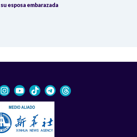
 su esposa embarazada
transnacional
Trump