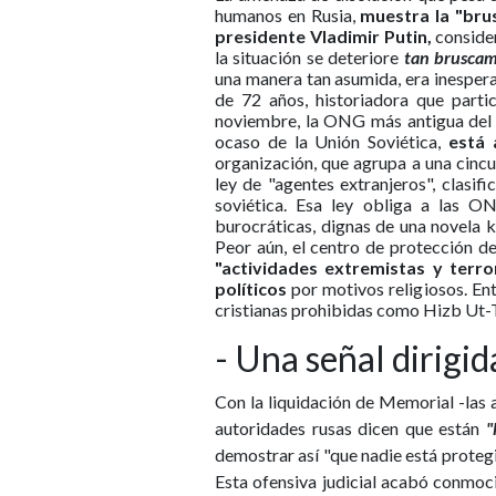
humanos en Rusia,
muestra la "brus
presidente Vladimir Putin,
consider
la situación se deteriore
tan bruscam
una manera tan asumida, era inespera
de 72 años, historiadora que part
noviembre, la ONG más antigua del 
ocaso de la Unión Soviética,
está a
organización, que agrupa a una cinc
ley de "agentes extranjeros", clasif
soviética. Esa ley obliga a las 
burocráticas, dignas de una novela k
Peor aún, el centro de protección 
"actividades extremistas y terro
políticos
por motivos religiosos. En
cristianas prohibidas como Hizb Ut-Ta
- Una señal dirigid
Con la liquidación de Memorial -las 
autoridades rusas dicen que están
"
demostrar así "que nadie está protegid
Esta ofensiva judicial acabó conmoc