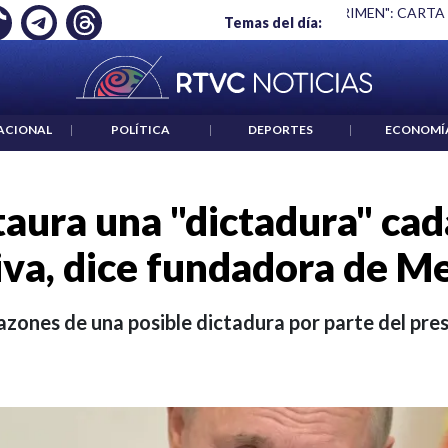
 ES UN CRIMEN": CARTA DE BETO CORAL
|
ABELARDO DE LA E
Temas del día:
ACIONAL
|
POLÍTICA
|
DEPORTES
|
ECONOMÍ
taura una "dictadura" ca
iva, dice fundadora de M
razones de una posible dictadura por parte del pre