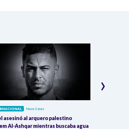
›
ERNACIONAL
Hace 1 mes
INTERNACIONAL
el asesinó al arquero palestino
The Guardian:
em Al-Ashqar mientras buscaba agua
Colombia impu