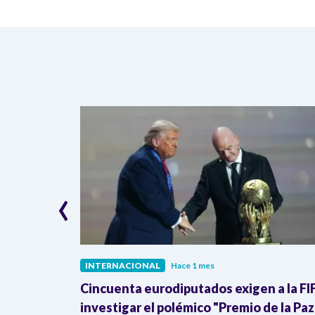
‹
INTERNACIONAL
Hace 1 mes
ra de la
Cincuenta eurodiputados exigen a la FI
Donald
investigar el polémico "Premio de la Paz