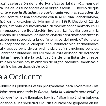
ca" aceleración de la deriva dictatorial del régimen del
a una de los fundadores de la organización. "El hecho de que
ente y que la dictadura se vuelva cada vez más represiva,
de
do", admite en una entrevista con la AFP Irina Shcherbakova,
icipó en la creación de Memorial en 1989. Desde el 11 de
país, símbolo del movimiento democratizador lanzado en el
menazada de liquidación judicial.
La fiscalía acusa a la
uentena de entidades, de haber violado "sistemáticamente" la
icación que recuerda a la de "enemigos del pueblo" de la era
ONG sospechosas a cumplir con innumerables formalidades
afkiana, so pena de ser prohibida o sufrir sanciones penales.
de derechos humanos del Memorial está acusado de defender
ristas" mediante la publicación de una lista de presos
tre esos presos hay miembros de organizaciones islamistas o
hrir o los testigos de Jehová.
a a Occidente -
audiencias judiciales están programadas para noviembre-, las
listas para usar toda la fuerza, toda la violencia necesaria"
y
o, que 'no hay tribunal, no hay ley'", dice Irina Shcherbakova.
ionando a una sociedad civil rusa duramente golpeada en los