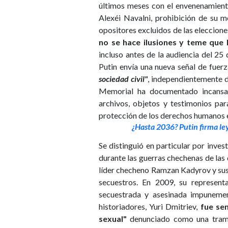
últimos meses con el envenenamiento
Alexéi Navalni, prohibición de su m
opositores excluidos de las eleccione
no se hace ilusiones y teme que 
incluso antes de la audiencia del 2
Putin envía una nueva señal de fuer
sociedad civil"
, independientemente de
Memorial ha documentado incansab
archivos, objetos y testimonios pa
protección de los derechos humanos e
¿Hasta 2036? Putin firma le
Se distinguió en particular por inve
durante las guerras chechenas de la
líder checheno Ramzan Kadyrov y sus 
secuestros. En 2009, su representa
secuestrada y asesinada impuneme
historiadores, Yuri Dmitriev,
fue sen
sexual"
denunciado como una trampa