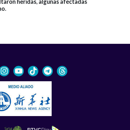
ltaron heridas, algunas afectadas
mo.