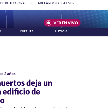
 DE BETO CORAL
|
ABELARDO DE LA ESPRIELLA Y DMG
|
VER EN VIVO
A
|
CULTURA
|
JUSTICIA
ce 2 años
uertos deja un
 edificio de
go