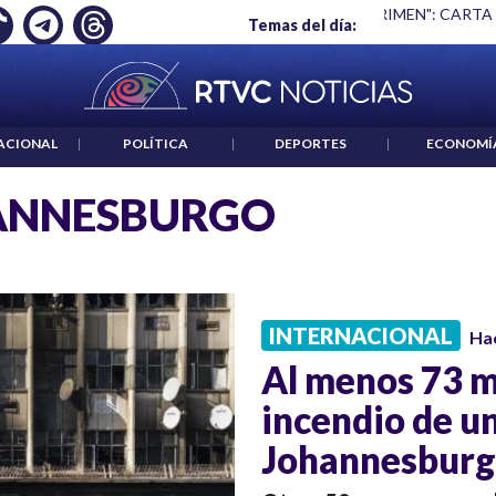
Ó EMPLEO: JP MORGAN
|
"HABLAR NO ES UN CRIMEN": CARTA
Temas del día:
ACIONAL
|
POLÍTICA
|
DEPORTES
|
ECONOMÍ
ANNESBURGO
INTERNACIONAL
Ha
Al menos 73 m
incendio de un
Johannesbur