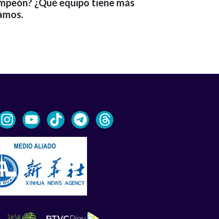
ampeón? ¿Qué equipo tiene más
tamos.