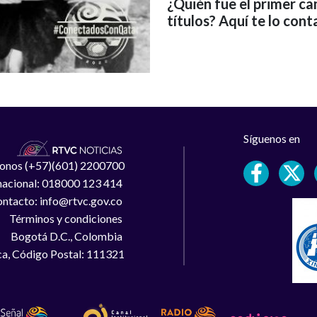
¿Quién fue el primer c
títulos? Aquí te lo con
Síguenos en
léfonos (+57)(601) 2200700
 nacional: 018000 123 414
ntacto: info@rtvc.gov.co
Términos y condiciones
Bogotá D.C., Colombia
a, Código Postal: 111321