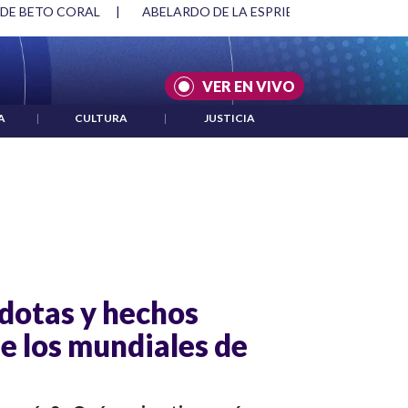
 DE BETO CORAL
|
ABELARDO DE LA ESPRIELLA Y DMG
|
VER EN VIVO
A
|
CULTURA
|
JUSTICIA
cdotas y hechos
e los mundiales de