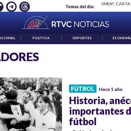
Ó EMPLEO: JP MORGAN
|
"HABLAR NO ES UN CRIMEN": CARTA
Temas del día:
ACIONAL
|
POLÍTICA
|
DEPORTES
|
ECONOMÍ
ADORES
FÚTBOL
Hace 1 año
Historia, ané
importantes d
fútbol