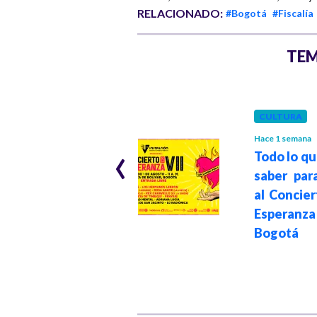
RELACIONADO:
#Bogotá
#Fiscalía
TEM
POLÍTICA
Hace 1 mes
Presidente Petro
CULTURA
pide renovar el
‹
Hace 1 semana
discurso
Todo lo q
progresista para
saber para
la clase media
al Concier
bogotana basado
Esperanza
en conocimiento,
Bogotá
arte y
sostenibilidad