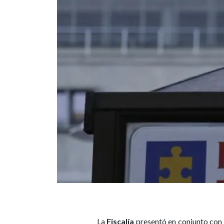
La
Fiscalía
presentó en conjunto con l