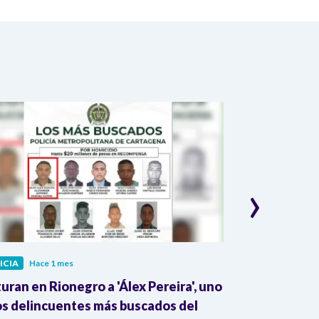
›
ICIA
Hace 1 mes
JUSTICIA
Hace 
uran en Rionegro a 'Álex Pereira', uno
¡Alerta! Prop
os delincuentes más buscados del
ponen en ries