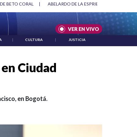
LA ESPRIELLA Y DMG
|
ACUERDOS ENTRE ESTADOS UNIDOS E
VER EN VIVO
A
|
CULTURA
|
JUSTICIA
a en Ciudad
cisco, en Bogotá.