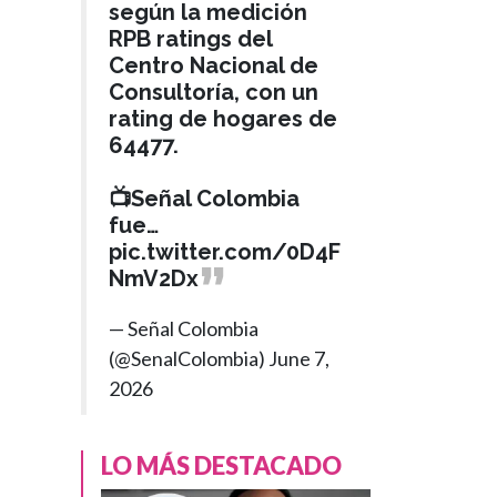
según la medición
RPB ratings del
Centro Nacional de
Consultoría, con un
rating de hogares de
64477.
📺Señal Colombia
BOGOTÁ
Hace 1 mes
›
fue…
Así será el Pico y
pic.twitter.com/0D4F
Placa regional que
NmV2Dx
regirá este lunes
para el ingreso a
— Señal Colombia
Bogotá
(@SenalColombia)
June 7,
2026
LO MÁS DESTACADO