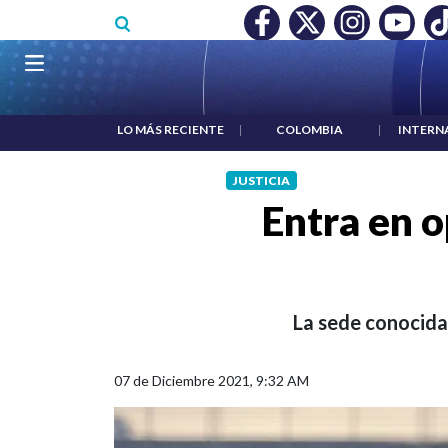
Pasar al contenido principal
LARIO MÍNIMO NO DESTRUYÓ EMPLEO: JP MORGAN
|
"HABLA
Navegación principal
LO MÁS RECIENTE
|
COLOMBIA
|
INTERN
JUSTICIA
Entra en o
La sede conocida
07 de Diciembre 2021, 9:32 AM