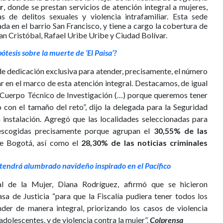
r
, donde se prestan servicios de atención integral a mujeres,
s de delitos sexuales y violencia intrafamiliar. Esta sede
ada en el barrio San Francisco, y tiene a cargo la cobertura de
San Cristóbal, Rafael Uribe Uribe y Ciudad Bolívar.
ótesis sobre la muerte de ‘El Paisa’?
e dedicación exclusiva para atender, precisamente, el número
r en el marco de esta atención integral. Destacamos, de igual
y Cuerpo Técnico de Investigación (…) porque queremos tener
 con el tamaño del reto”, dijo la delegada para la Seguridad
instalación. Agregó que las localidades seleccionadas para
n escogidas precisamente porque agrupan el
30,55% de las
e Bogotá, así como el
28,30% de las noticias criminales
tendrá alumbrado navideño inspirado en el Pacífico
tal de la Mujer, Diana Rodríguez, afirmó que se hicieron
sa de Justicia “para que la Fiscalía pudiera tener todos los
der de manera integral, priorizando los casos de violencia
 adolescentes, y de violencia contra la mujer”.
Colprensa