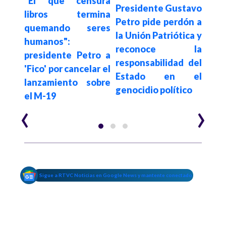
"El que censura
no”:
Petr
Presidente Gustavo
libros termina
ro a
en
Petro pide perdón a
quemando seres
o en
Es
la Unión Patriótica y
humanos":
e su
ext
reconoce la
presidente Petro a
Unió
responsabilidad del
'Fico' por cancelar el
Estado en el
lanzamiento sobre
genocidio político
el M-19
‹
›
Sigue a RTVC Noticias en Google News y mantente conectado