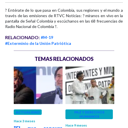
? Entérate de lo que pasa en Colombia, sus regiones y el mundo a
través de las emisiones de RTVC Noticias: ? míranos en vivo en la
pantalla de Señal Colombia y escúchanos en las 68 frecuencias de
Radio Nacional de Colombia ?.
RELACIONADO:
#M-19
#Exterminio de la Unión Patriótica
TEMAS RELACIONADOS
o
ACTUALIDAD
PAZ Y DERECHOS
JUST
HUMANOS
ra la
Pres
Hace 3 meses
Hace 9 meses