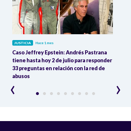
JUSTICIA
Hace 1 mes
JUST
ón
Caso Jeffrey Epstein: Andrés Pastrana
La JE
cia
tiene hasta hoy 2 de julio para responder
y mil
33 preguntas en relación con la red de
Colo
abusos
‹
›