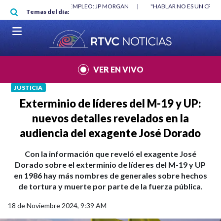
Pasar al contenido principal
RGAN
|
"HABLAR NO ES UN CRIMEN": CARTA DE BETO CORAL
|
ABELAR
Temas del día:
VER EN VIVO
JUSTICIA
Exterminio de líderes del M-19 y UP:
nuevos detalles revelados en la
audiencia del exagente José Dorado
Con la información que reveló el exagente José
Dorado sobre el exterminio de líderes del M-19 y UP
en 1986 hay más nombres de generales sobre hechos
de tortura y muerte por parte de la fuerza pública.
18 de Noviembre 2024, 9:39 AM