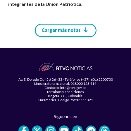
integrantes de la Unión Patriótica.
Paginación
Cargar más notas
Av. El Dorado Cr. 45 # 26 - 33 - Teléfonos (+57)(601) 2200700
Línea gratuita nacional: 018000 123 414
Contacto: info@rtvc.gov.co
Términos y condiciones
Bogotá D.C., Colombia
Suramérica, Código Postal: 111321
Síguenos en