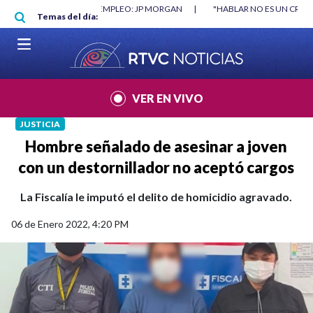
Pasar al contenido principal
RGAN
|
"HABLAR NO ES UN CRIMEN": CARTA DE BETO CORAL
|
ABELAR
Temas del día:
VER EN VIVO
JUSTICIA
Hombre señalado de asesinar a joven
con un destornillador no aceptó cargos
La Fiscalía le imputó el delito de homicidio agravado.
06 de Enero 2022, 4:20 PM