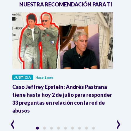
NUESTRA RECOMENDACIÓN PARA TI
JUSTICIA
Hace 1 mes
JUST
ón
Caso Jeffrey Epstein: Andrés Pastrana
La JE
cia
tiene hasta hoy 2 de julio para responder
y mil
33 preguntas en relación con la red de
Colo
abusos
‹
›