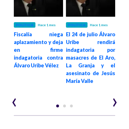
POLÍTICA
Hace 1 mes
POLÍTICA
Hace 1 mes
POLÍ
Fiscalía niega
El 24 de julio Álvaro
Iv
da a
aplazamiento y deja
Uribe rendirá
de
tras
en firme
indagatoria por
Abe
uego
indagatoria contra
masacres de El Aro,
Esp
a un
Álvaro Uribe Vélez
La Granja y el
Fisc
asesinato de Jesús
pres
gotá
María Valle
c
para
‹
›