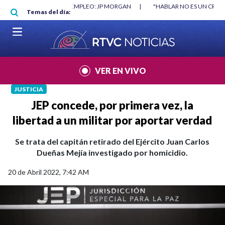
Pasar al contenido principal
ORGAN
|
"HABLAR NO ES UN CRIMEN": CARTA DE BETO CORAL
|
ABELA
Temas del día:
VER EN VIVO
JUSTICIA
JEP concede, por primera vez, la
libertad a un militar por aportar verdad
Se trata del capitán retirado del Ejército Juan Carlos
Dueñas Mejía investigado por homicidio.
20 de Abril 2022, 7:42 AM