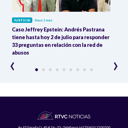
JUSTICIA
Hace 1 mes
JUST
ón
Caso Jeffrey Epstein: Andrés Pastrana
La JE
cia
tiene hasta hoy 2 de julio para responder
y mil
33 preguntas en relación con la red de
Colo
abusos
‹
›
Av. El Dorado Cr. 45 # 26 - 33 - Teléfonos (+57)(601) 2200700