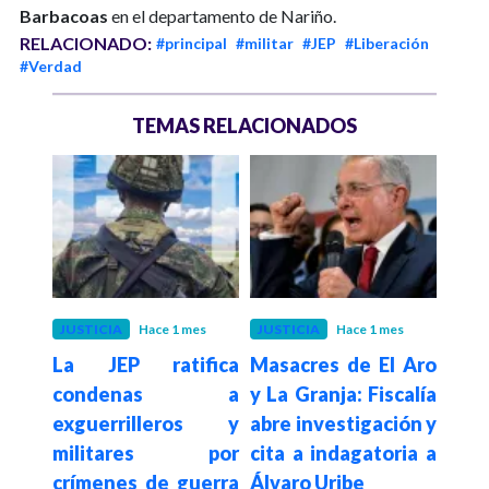
Barbacoas
en el departamento de Nariño.
RELACIONADO:
#principal
#militar
#JEP
#Liberación
#Verdad
TEMAS RELACIONADOS
S
JUSTICIA
Hace 1 mes
JUSTICIA
Hace 1 mes
P
La JEP ratifica
Masacres de El Aro
Hace 1
condenas a
y La Granja: Fiscalía
 años
JEP 
exguerrilleros y
abre investigación y
 JEP
21 
militares por
cita a indagatoria a
erpo
cas
crímenes de guerra
Álvaro Uribe