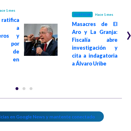
ace 1 mes
JUSTICIA
Hace 1 mes
atifica
Masacres de El
nas a
Aro y La Granja:
leros y
Fiscalía abre
es por
investigación y
es de
cita a indagatoria
a en
a Álvaro Uribe
icias en Google News y mantente conectado