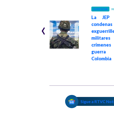
PAZ Y DERECHOS
HUMANOS
JUSTICIA
H
Hace 2 meses
La JEP r
Justicia tras 24
‹
conde
años de olvido:
exguerril
JEP entrega el
militar
cuerpo de la
crímen
séptima víctima
guerr
hallada en La
Colombia
Escombrera de
Medellín
Sigue a RTVC Not