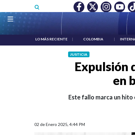
Pasar al contenido principal
O MÍNIMO NO DESTRUYÓ EMPLEO: JP MORGAN
|
"HABLAR NO
Navegación principal
LO MÁS RECIENTE
|
COLOMBIA
|
INTERN
JUSTICIA
Expulsión 
en b
Este fallo marca un hito
02 de Enero 2025, 4:44 PM