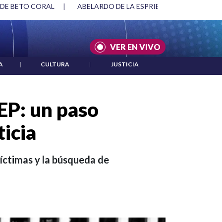
SPRIELLA Y DMG
|
ACUERDOS ENTRE ESTADOS UNIDOS E IRÁ
VER EN VIVO
A
|
CULTURA
|
JUSTICIA
EP: un paso
ticia
víctimas y la búsqueda de