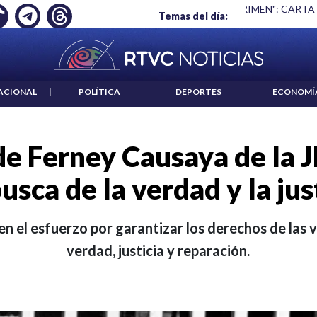
 ES UN CRIMEN": CARTA DE BETO CORAL
|
ABELARDO DE LA E
Temas del día:
ACIONAL
|
POLÍTICA
|
DEPORTES
|
ECONOMÍ
de Ferney Causaya de la J
usca de la verdad y la jus
 en el esfuerzo por garantizar los derechos de las 
verdad, justicia y reparación.