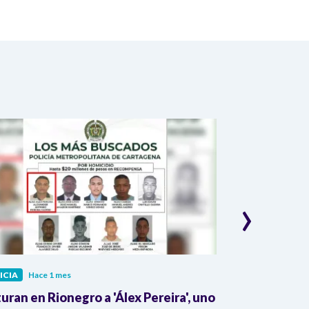
›
ICIA
Hace 1 mes
JUSTICIA
Hace 
uran en Rionegro a 'Álex Pereira', uno
¡Alerta! Prop