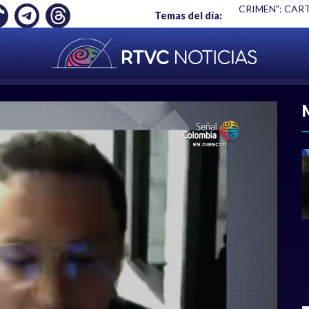
UYÓ EMPLEO: JP MORGAN
|
"HABLAR NO ES UN CRIMEN": CAR
Temas del día:
ACIONAL
|
POLÍTICA
|
DEPORTES
|
ECONOMÍ