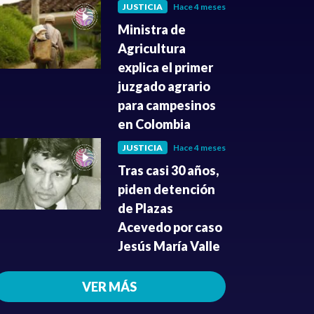
JUSTICIA
Hace 4 meses
Ministra de
Agricultura
explica el primer
juzgado agrario
para campesinos
en Colombia
JUSTICIA
Hace 4 meses
Tras casi 30 años,
piden detención
de Plazas
Acevedo por caso
Jesús María Valle
VER MÁS