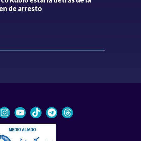
en de arresto
de despedi
públicos