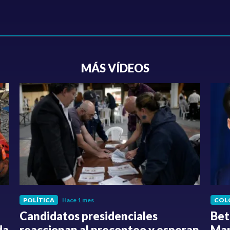
MÁS VÍDEOS
POLÍTICA
Hace 1 mes
COL
Candidatos presidenciales
Bet
da
reaccionan al preconteo y esperan
Mar