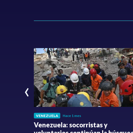
‹
VENEZUELA
Hace 1 mes
fue
Venezuela: socorristas y
o no ha
voluntarios continúan la búsque