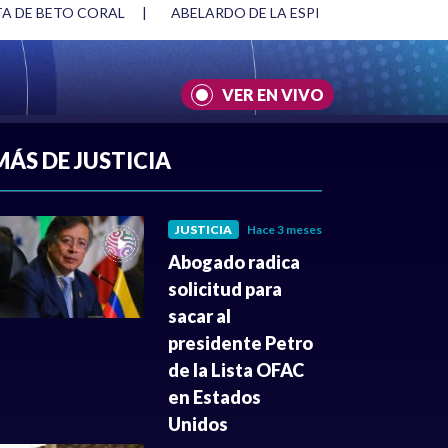
TA DE BETO CORAL
|
ABELARDO DE LA ESPRIELLA Y DMG
|
VER EN VIVO
A
|
CULTURA
|
JUSTICIA
MÁS DE JUSTICIA
JUSTICIA
Hace 3 meses
Abogado radica
solicitud para
sacar al
presidente Petro
de la Lista OFAC
en Estados
Unidos