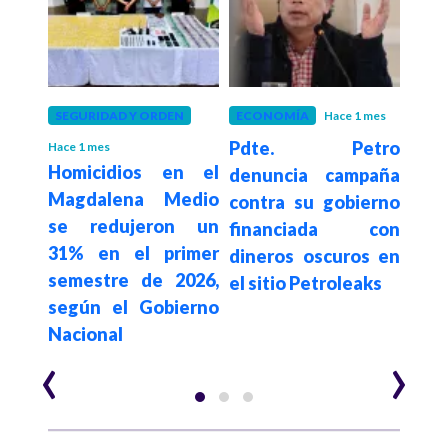
 mes
SEGURIDAD Y ORDEN
ECONOMÍA
Hace 1 mes
GOB
za y
Pdte. Petro
Pres
Hace 1 mes
Homicidios en el
eo:
denuncia campaña
Pet
Magdalena Medio
etro
contra su gobierno
el d
se redujeron un
s de
financiada con
20 
31% en el primer
dineros oscuros en
real
semestre de 2026,
el sitio Petroleaks
en 
según el Gobierno
Bolí
Nacional
‹
›