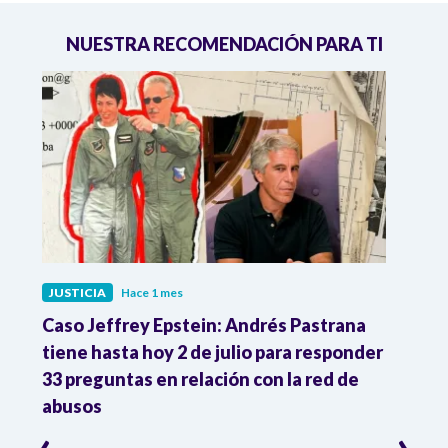
NUESTRA RECOMENDACIÓN PARA TI
JUSTICIA
Hace 1 mes
JUST
ón
Caso Jeffrey Epstein: Andrés Pastrana
La JE
cia
tiene hasta hoy 2 de julio para responder
y mil
33 preguntas en relación con la red de
Colo
abusos
‹
›