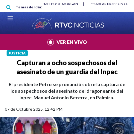
Pasar al contenido principal
RGAN
|
"HABLAR NO ES UN CRIMEN": CARTA DE BETO CORAL
|
ABELAR
Temas del día:
VER EN VIVO
JUSTICIA
Capturan a ocho sospechosos del
asesinato de un guardia del Inpec
El presidente Petro se pronunció sobre la captura de
los sospechosos del asesinato del dragoneante del
Inpec, Manuel Antonio Becerra, en Palmira.
07 de Octubre 2025, 12:42 PM