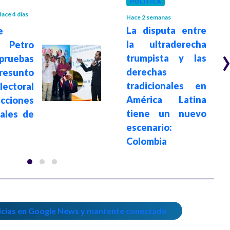
POLÍTICA
ace 4 días
Hace 2 semanas
La disputa entre
e
la ultraderecha
 Petro
trumpista y las
ruebas
derechas
sunto
tradicionales en
ectoral
América Latina
ecciones
tiene un nuevo
iales de
escenario:
Colombia
icias en Google News y mantente conectado