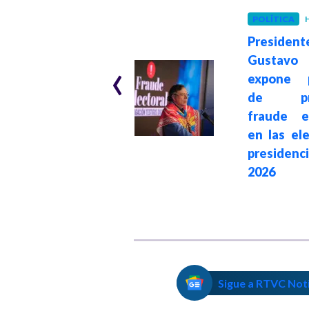
INTERNACIONAL
POLÍTICA
H
Hace 1 mes
President
The Guardian: De
‹
Gustavo
la Espriella gana
expone p
en Colombia
de pre
impulsado por la
fraude el
estrategia
en las el
transnacional e
presidenc
intervención de
2026
Donald Trump
Sigue a RTVC Not