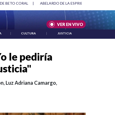
SPRIELLA Y DMG
|
ACUERDOS ENTRE ESTADOS UNIDOS E IRÁ
VER EN VIVO
A
|
CULTURA
|
JUSTICIA
o le pediría
sticia"
ión, Luz Adriana Camargo,