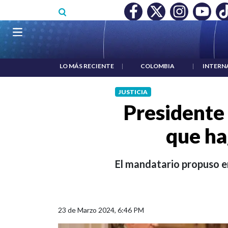
Pasar al contenido principal
O MÍNIMO NO DESTRUYÓ EMPLEO: JP MORGAN
|
"HABLAR NO
Navegación principal
LO MÁS RECIENTE
|
COLOMBIA
|
INTERN
JUSTICIA
Presidente 
que ha
El mandatario propuso en
23 de Marzo 2024, 6:46 PM