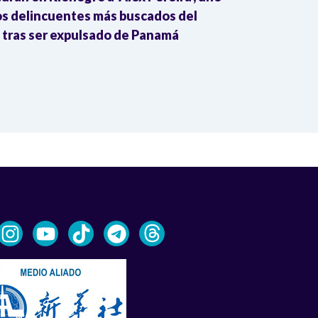
os delincuentes más buscados del
ponen en ries
, tras ser expulsado de Panamá
Constitución,