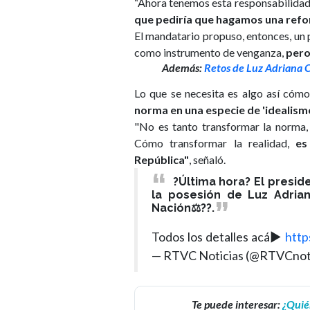
“Ahora tenemos esta responsabilidad, 
que pediría que hagamos una reforma
El mandatario propuso, entonces, un p
como instrumento de venganza,
pero
Además:
Retos de Luz Adriana C
Lo que se necesita es algo así cómo
norma en una especie de 'idealismo 
"No es tanto transformar la norma, 
Cómo transformar la realidad,
es
República"
, señaló.
?Última hora? El presid
la posesión de Luz Adria
Nación⚖️??.
Todos los detalles acá▶️
http
— RTVC Noticias (@RTVCnot
Te puede interesar:
¿Quié