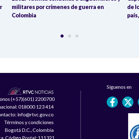
r
militares por crímenes de guerra en
de l
Colombia
país
Síguenos en
léfonos (+57)(601) 2200700
 nacional: 018000 123 414
ntacto: info@rtvc.gov.co
Términos y condiciones
Bogotá D.C., Colombia
a, Código Postal: 111321