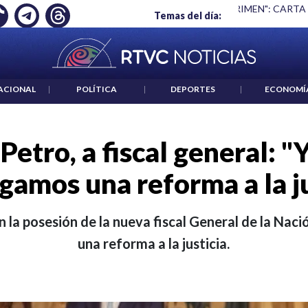
 ES UN CRIMEN": CARTA DE BETO CORAL
|
ABELARDO DE LA E
Temas del día:
ACIONAL
|
POLÍTICA
|
DEPORTES
|
ECONOMÍ
Petro, a fiscal general: "Y
gamos una reforma a la ju
 la posesión de la nueva fiscal General de la Nac
una reforma a la justicia.