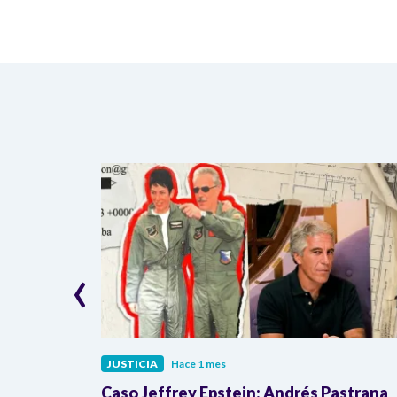
‹
JUSTICIA
Hace 1 mes
Inravisión y
Caso Jeffrey Epstein: Andrés Pastrana