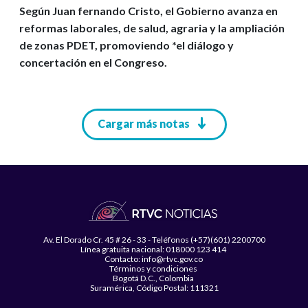
Según Juan fernando Cristo, el Gobierno avanza en
reformas laborales, de salud, agraria y la ampliación
de zonas PDET, promoviendo *el diálogo y
concertación en el Congreso.
Paginación
Cargar más notas
Av. El Dorado Cr. 45 # 26 - 33 - Teléfonos (+57)(601) 2200700
Línea gratuita nacional: 018000 123 414
Contacto: info@rtvc.gov.co
Términos y condiciones
Bogotá D.C., Colombia
Suramérica, Código Postal: 111321