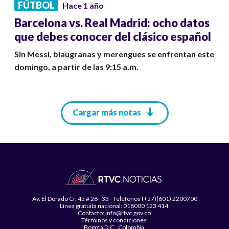
FÚTBOL
Hace 1 año
Barcelona vs. Real Madrid: ocho datos
que debes conocer del clásico español
Sin Messi, blaugranas y merengues se enfrentan este
domingo, a partir de las 9:15 a.m.
Paginación
Cargar más notas
Av. El Dorado Cr. 45 # 26 - 33 - Teléfonos (+57)(601) 2200700
Línea gratuita nacional: 018000 123 414
Contacto: info@rtvc.gov.co
Términos y condiciones
Bogotá D.C., Colombia