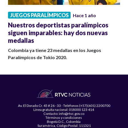
JUEGOS PARALÍMPICOS
Hace 1 año
Nuestros deportistas paralímpicos
siguen imparables: hay dos nuevas
medallas
Colombia ya tiene 23 medallas en los Juegos
Paralímpicos de Tokio 2020.
Av. El Dorado Cr. 45 # 26 - 33 - Teléfonos (+57)(601) 2200700
Línea gratuita nacional: 018000 123 414
Contacto: info@rtvc.gov.co
Términos y condiciones
Bogotá D.C., Colombia
Suramérica, Código Postal: 111321