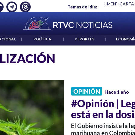
Ó EMPLEO: JP MORGAN
|
"HABLAR NO ES UN CRIMEN": CARTA
Temas del día:
ACIONAL
|
POLÍTICA
|
DEPORTES
|
ECONOMÍ
LIZACIÓN
OPINIÓN
Hace 1 año
#Opinión | Leg
está en la dosi
El Gobierno insiste la l
marihuana en Colombia y