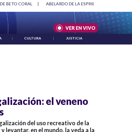
 DE BETO CORAL
|
ABELARDO DE LA ESPRIELLA Y DMG
|
VER EN VIVO
A
|
CULTURA
|
JUSTICIA
alización: el veneno
s
egalización del uso recreativo de la
 levantar, en el mundo, la veda a la