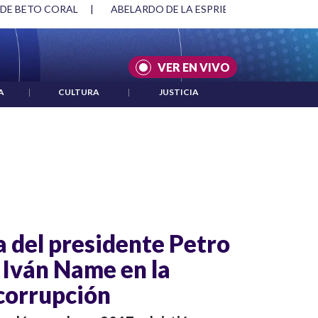
 DE BETO CORAL
|
ABELARDO DE LA ESPRIELLA Y DMG
|
VER EN VIVO
A
|
CULTURA
|
JUSTICIA
a del presidente Petro
 Iván Name en la
icorrupción