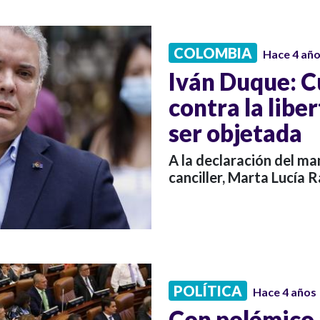
COLOMBIA
Hace 4 añ
Iván Duque: 
contra la libe
ser objetada
A la declaración del ma
canciller, Marta Lucía 
POLÍTICA
Hace 4 años
Con polémico 