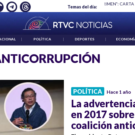
Ó EMPLEO: JP MORGAN
|
"HABLAR NO ES UN CRIMEN": CARTA
Temas del día:
ACIONAL
|
POLÍTICA
|
DEPORTES
|
ECONOMÍ
ANTICORRUPCIÓN
POLÍTICA
Hace 1 año
La advertenci
en 2017 sobre
coalición ant