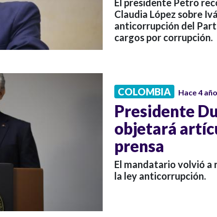
El presidente Petro re
Claudia López sobre Iv
anticorrupción del Par
cargos por corrupción.
COLOMBIA
Hace 4 añ
Presidente D
objetará artíc
prensa
El mandatario volvió a r
la ley anticorrupción.