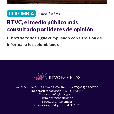
COLOMBIA
Hace 3 años
RTVC, el medio público más
consultado por líderes de opinión
El noti de todos sigue cumpliendo con su misión de
informar a los colombianos
Av. El Dorado Cr. 45 # 26 - 33 - Teléfonos (+57)(601) 2200700
Línea gratuita nacional: 018000 123 414
Contacto: info@rtvc.gov.co
Términos y condiciones
Bogotá D.C., Colombia
Suramérica, Código Postal: 111321