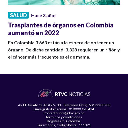
SALUD
Hace 3 años
Trasplantes de órganos en Colombia
aumentó en 2022
En Colombia 3.663 están a la espera de obtener un
órgano. De dicha cantidad, 3.328 requieren un riñón y
el cáncer más frecuente es el de mama.
Av. El Dorado Cr. 45 # 26 - 33 - Teléfonos (+57)(601) 2200700
Línea gratuita nacional: 018000 123 414
Contacto: info@rtvc.gov.co
Términos y condiciones
Bogotá D.C., Colombia
Suramérica, Código Postal: 111321