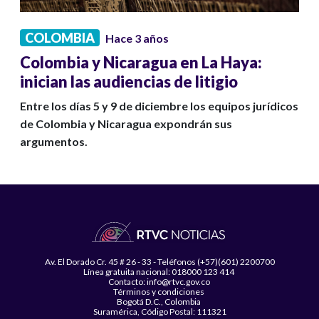
COLOMBIA
Hace 3 años
Colombia y Nicaragua en La Haya:
inician las audiencias de litigio
Entre los días 5 y 9 de diciembre los equipos jurídicos
de Colombia y Nicaragua expondrán sus
argumentos.
Av. El Dorado Cr. 45 # 26 - 33 - Teléfonos (+57)(601) 2200700
Línea gratuita nacional: 018000 123 414
Contacto: info@rtvc.gov.co
Términos y condiciones
Bogotá D.C., Colombia
Suramérica, Código Postal: 111321