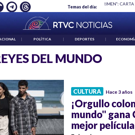
Ó EMPLEO: JP MORGAN
|
"HABLAR NO ES UN CRIMEN": CARTA
Temas del día:
ACIONAL
|
POLÍTICA
|
DEPORTES
|
ECONOMÍ
REYES DEL MUNDO
CULTURA
Hace 3 años
¡Orgullo colo
mundo" gana C
mejor películ