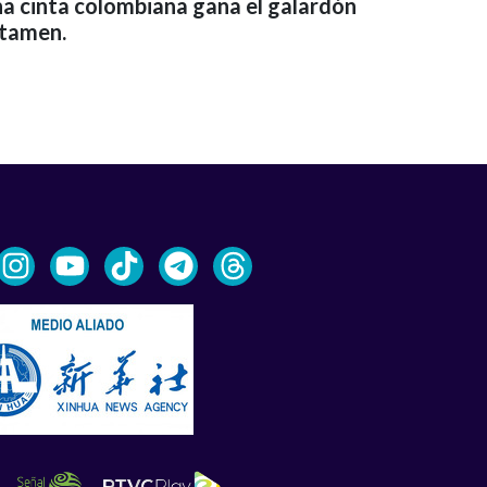
na cinta colombiana gana el galardón
rtamen.