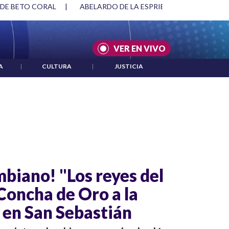
 DE BETO CORAL
|
ABELARDO DE LA ESPRIELLA Y DMG
|
VER EN VIVO
A
|
CULTURA
|
JUSTICIA
mbiano! "Los reyes del
oncha de Oro a la
a en San Sebastián