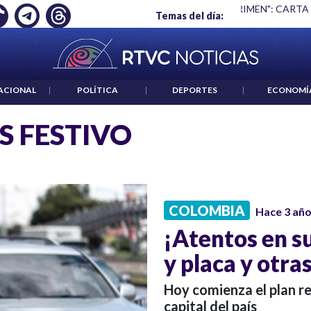
Ó EMPLEO: JP MORGAN
|
"HABLAR NO ES UN CRIMEN": CARTA
Temas del día:
ACIONAL
|
POLÍTICA
|
DEPORTES
|
ECONOMÍ
S FESTIVO
COLOMBIA
Hace 3 añ
¡Atentos en s
y placa y otr
Hoy comienza el plan re
capital del país