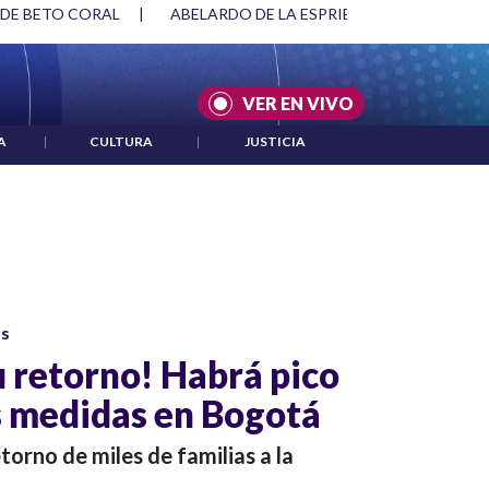
 DE BETO CORAL
|
ABELARDO DE LA ESPRIELLA Y DMG
|
VER EN VIVO
A
|
CULTURA
|
JUSTICIA
os
u retorno! Habrá pico
as medidas en Bogotá
torno de miles de familias a la