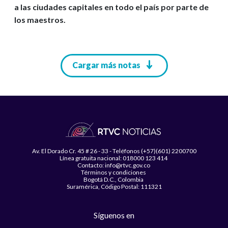
a las ciudades capitales en todo el país por parte de
los maestros.
Paginación
Cargar más notas
Av. El Dorado Cr. 45 # 26 - 33 - Teléfonos (+57)(601) 2200700
Línea gratuita nacional: 018000 123 414
Contacto: info@rtvc.gov.co
Términos y condiciones
Bogotá D.C., Colombia
Suramérica, Código Postal: 111321
Síguenos en