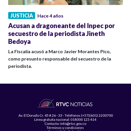
JUSTICIA
Hace 4 años
Acusan a dragoneante del Inpec por
secuestro de la periodista Jineth
Bedoya
La Fiscalía acusó a Marco Javier Morantes Pico,
como presunto responsable del secuestro de la
periodista.
Av. El Dorado Cr. 45 # 26 - 33 - Teléfonos (+57)(601) 2200700
Línea gratuita nacional: 018000 123 414
Contacto: info@rtvc.gov.co
Términos y condiciones