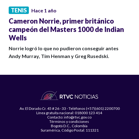
TENIS
Hace 1 año
Cameron Norrie, primer británico
campeón del Masters 1000 de Indian
Wells
Norrie logró lo que no pudieron conseguir antes
Andy Murray, Tim Henman y Greg Rusedski.
Av. El Dorado Cr. 45 # 26 - 33 - Teléfonos (+57)(601) 2200700
Línea gratuita nacional: 018000 123 414
Contacto: info@rtvc.gov.co
Términos y condiciones
Bogotá D.C., Colombia
Suramérica, Código Postal: 111321