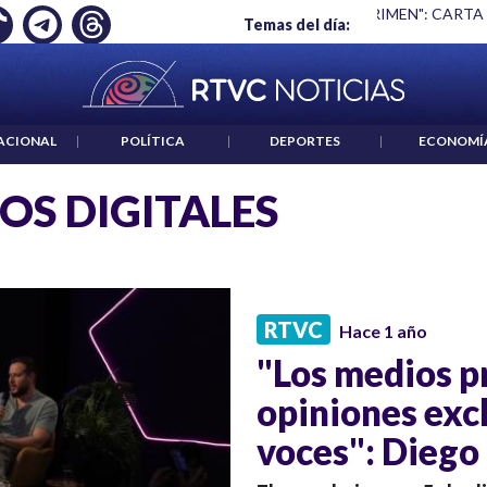
Ó EMPLEO: JP MORGAN
|
"HABLAR NO ES UN CRIMEN": CARTA
Temas del día:
ACIONAL
|
POLÍTICA
|
DEPORTES
|
ECONOMÍ
OS DIGITALES
RTVC
Hace 1 año
"Los medios p
opiniones exc
voces": Diego