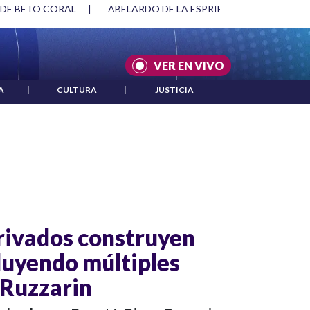
 DE BETO CORAL
|
ABELARDO DE LA ESPRIELLA Y DMG
|
VER EN VIVO
A
|
CULTURA
|
JUSTICIA
rivados construyen
luyendo múltiples
 Ruzzarin