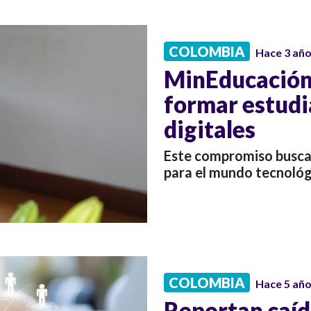
COLOMBIA
Hace 3 añ
MinEducación
formar estudi
digitales
Este compromiso busca 
para el mundo tecnológ
COLOMBIA
Hace 5 añ
Reportan caíd