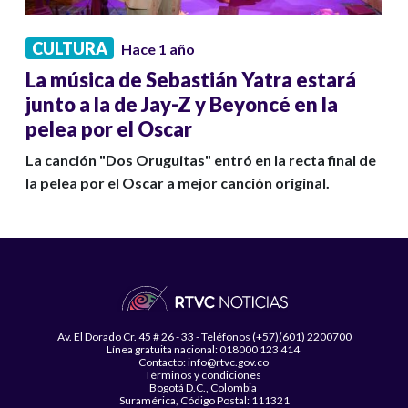
CULTURA
Hace 1 año
La música de Sebastián Yatra estará
junto a la de Jay-Z y Beyoncé en la
pelea por el Oscar
La canción "Dos Oruguitas" entró en la recta final de
la pelea por el Oscar a mejor canción original.
Av. El Dorado Cr. 45 # 26 - 33 - Teléfonos (+57)(601) 2200700
Línea gratuita nacional: 018000 123 414
Contacto: info@rtvc.gov.co
Términos y condiciones
Bogotá D.C., Colombia
Suramérica, Código Postal: 111321