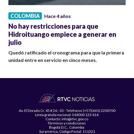
COLOMBIA
Hace 4 años
No hay restricciones para que
Hidroituango empiece a generar en
julio
Quedó ratificado el cronograma para que la primera
unidad entre en servicio en cinco meses.
Av. El Dorado Cr. 45 # 26 - 33 - Teléfonos (+57)(601) 2200700
Línea gratuita nacional: 018000 123 414
Contacto: info@rtvc.gov.co
Términos y condiciones
Bogotá D.C., Colombia
Suramérica, Código Postal: 111321