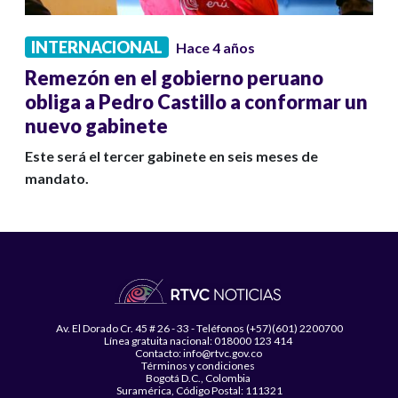
INTERNACIONAL
Hace 4 años
Remezón en el gobierno peruano
obliga a Pedro Castillo a conformar un
nuevo gabinete
Este será el tercer gabinete en seis meses de
mandato.
Av. El Dorado Cr. 45 # 26 - 33 - Teléfonos (+57)(601) 2200700
Línea gratuita nacional: 018000 123 414
Contacto: info@rtvc.gov.co
Términos y condiciones
Bogotá D.C., Colombia
Suramérica, Código Postal: 111321