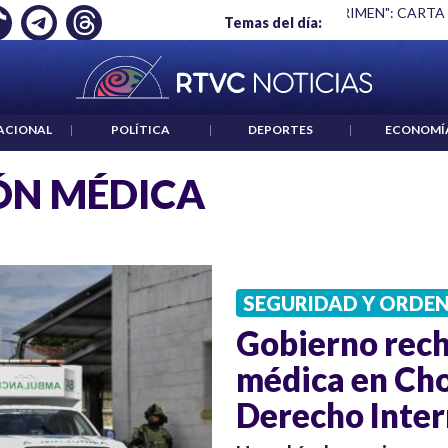
Ó EMPLEO: JP MORGAN
|
"HABLAR NO ES UN CRIMEN": CARTA
Temas del día:
ACIONAL
|
POLÍTICA
|
DEPORTES
|
ECONOMÍ
ÓN MÉDICA
SEGURIDAD Y ORDE
Gobierno rech
médica en Cho
Derecho Inter