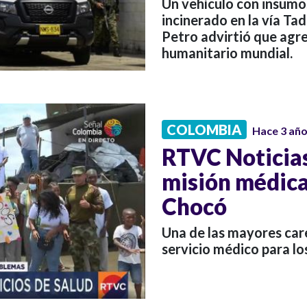
Un vehículo con insumos
incinerado en la vía T
Petro advirtió que agre
humanitario mundial.
COLOMBIA
Hace 3 añ
RTVC Noticia
misión médica
Chocó
Una de las mayores care
servicio médico para lo