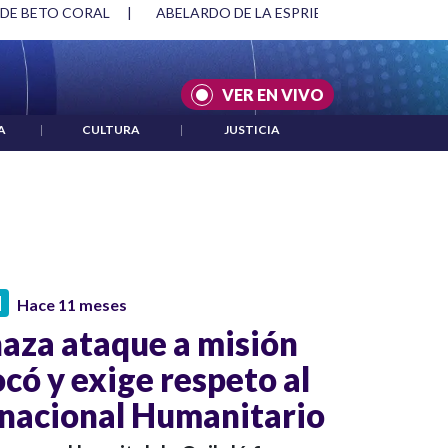
 DE BETO CORAL
|
ABELARDO DE LA ESPRIELLA Y DMG
|
VER EN VIVO
A
|
CULTURA
|
JUSTICIA
N
Hace 11 meses
aza ataque a misión
có y exige respeto al
nacional Humanitario