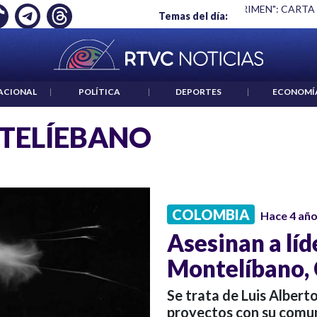
Ó EMPLEO: JP MORGAN
|
"HABLAR NO ES UN CRIMEN": CARTA
Temas del día:
ACIONAL
|
POLÍTICA
|
DEPORTES
|
ECONOMÍ
TELÍEBANO
COLOMBIA
Hace 4 añ
Asesinan a líd
Montelíbano,
Se trata de Luis Alber
proyectos con su comu