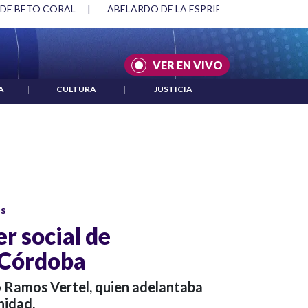
 DE BETO CORAL
|
ABELARDO DE LA ESPRIELLA Y DMG
|
VER EN VIVO
A
|
CULTURA
|
JUSTICIA
os
er social de
 Córdoba
to Ramos Vertel, quien adelantaba
nidad.