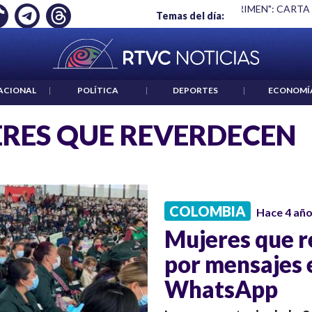
Ó EMPLEO: JP MORGAN
|
"HABLAR NO ES UN CRIMEN": CARTA
Temas del día:
ACIONAL
|
POLÍTICA
|
DEPORTES
|
ECONOMÍ
RES QUE REVERDECEN
COLOMBIA
Hace 4 añ
Mujeres que r
por mensajes
WhatsApp