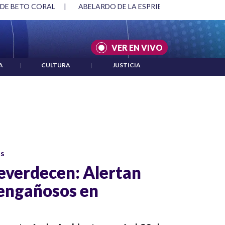
 DE BETO CORAL
|
ABELARDO DE LA ESPRIELLA Y DMG
|
VER EN VIVO
A
|
CULTURA
|
JUSTICIA
os
everdecen: Alertan
 engañosos en