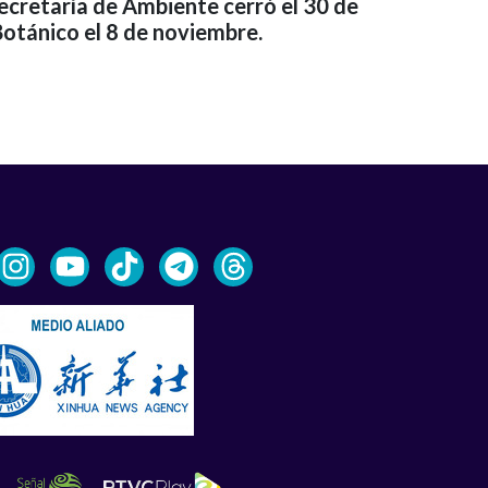
ecretaría de Ambiente cerró el 30 de
 Botánico el 8 de noviembre.