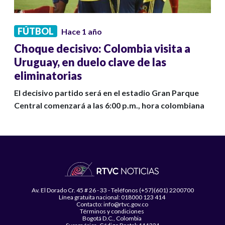
FÚTBOL
Hace 1 año
Choque decisivo: Colombia visita a
Uruguay, en duelo clave de las
eliminatorias
El decisivo partido será en el estadio Gran Parque
Central comenzará a las 6:00 p.m., hora colombiana
Av. El Dorado Cr. 45 # 26 - 33 - Teléfonos (+57)(601) 2200700
Línea gratuita nacional: 018000 123 414
Contacto: info@rtvc.gov.co
Términos y condiciones
Bogotá D.C., Colombia