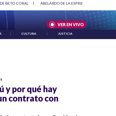
 DE BETO CORAL
|
ABELARDO DE LA ESPRIELLA Y DMG
|
VER EN VIVO
A
|
CULTURA
|
JUSTICIA
os
ú y por qué hay
un contrato con