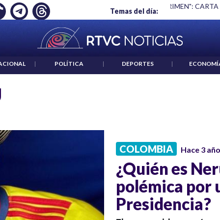
Ó EMPLEO: JP MORGAN
|
"HABLAR NO ES UN CRIMEN": CARTA
Temas del día:
ACIONAL
|
POLÍTICA
|
DEPORTES
|
ECONOMÍ
Ú
COLOMBIA
Hace 3 añ
¿Quién es Ner
polémica por 
Presidencia?