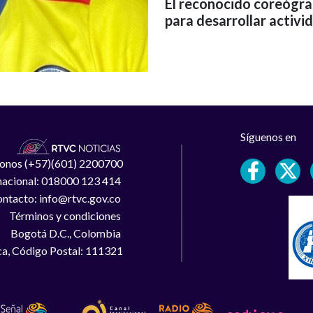
El reconocido coreógra
para desarrollar activi
Síguenos en
léfonos (+57)(601) 2200700
 nacional: 018000 123 414
ntacto: info@rtvc.gov.co
Términos y condiciones
Bogotá D.C., Colombia
a, Código Postal: 111321