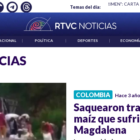
Ó EMPLEO: JP MORGAN
|
"HABLAR NO ES UN CRIMEN": CARTA
Temas del día:
ACIONAL
|
POLÍTICA
|
DEPORTES
|
ECONOMÍ
CIAS
COLOMBIA
Hace 3 añ
Saquearon tr
maíz que sufr
Magdalena