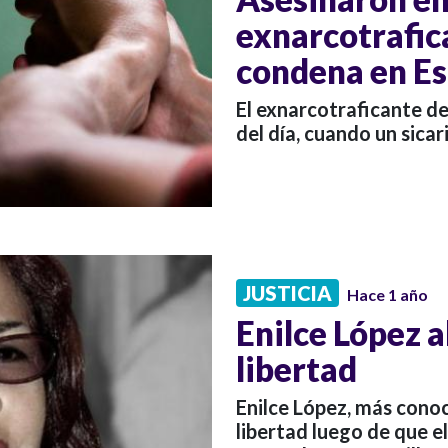
exnarcotrafic
condena en E
El exnarcotraficante de
del día, cuando un sicar
JUSTICIA
Hace 1 año
Enilce López a
libertad
Enilce López, más cono
libertad luego de que e