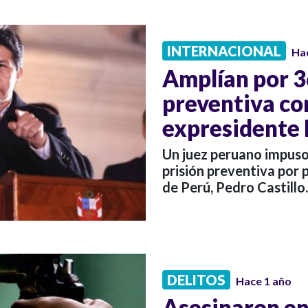
INTERNACIONAL
Ha
Amplían por 3
preventiva co
expresidente 
Un juez peruano impuso
prisión preventiva por 
de Perú, Pedro Castillo.
DELITOS
Hace 1 año
Asesinaron en 