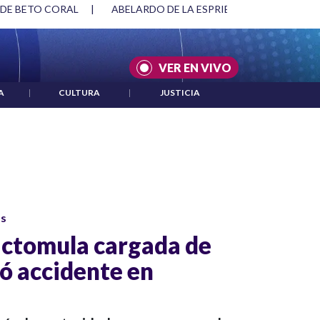
 DE BETO CORAL
|
ABELARDO DE LA ESPRIELLA Y DMG
|
VER EN VIVO
A
|
CULTURA
|
JUSTICIA
os
actomula cargada de
ió accidente en