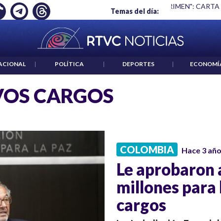
 ES UN CRIMEN": CARTA DE BETO CORAL
|
ABELARDO DE LA E
Temas del día:
ACIONAL
|
POLÍTICA
|
DEPORTES
|
ECONOMÍ
VOS CARGOS
COLOMBIA
Hace 3 añ
Le aprobaron 
millones para 
cargos