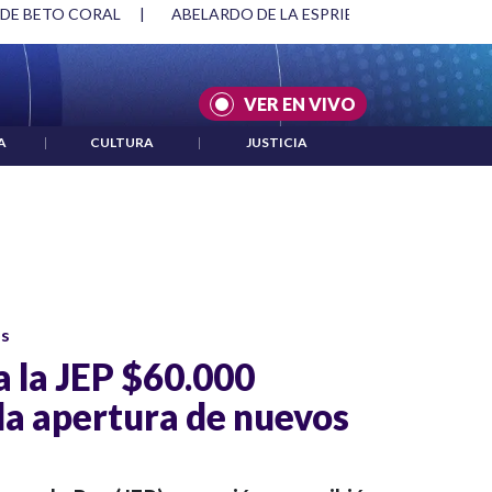
SPRIELLA Y DMG
|
ACUERDOS ENTRE ESTADOS UNIDOS E IRÁ
VER EN VIVO
A
|
CULTURA
|
JUSTICIA
os
a la JEP $60.000
la apertura de nuevos