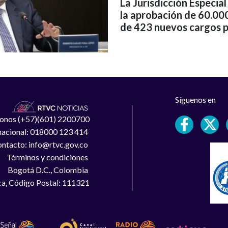
La Jurisdicción Especial
la aprobación de 60.000
de 423 nuevos cargos p
Síguenos en
léfonos (+57)(601) 2200700
 nacional: 018000 123 414
ntacto: info@rtvc.gov.co
Términos y condiciones
Bogotá D.C., Colombia
a, Código Postal: 111321