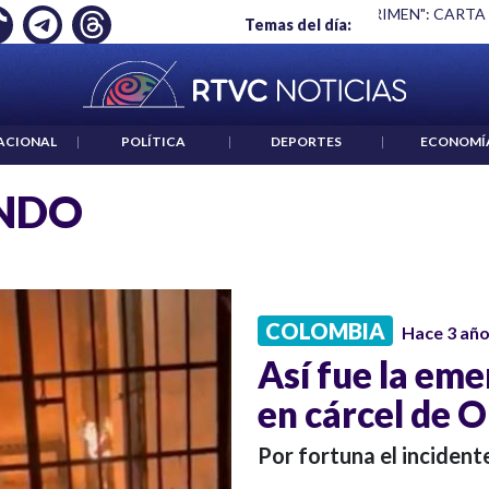
Ó EMPLEO: JP MORGAN
|
"HABLAR NO ES UN CRIMEN": CARTA
Temas del día:
ACIONAL
|
POLÍTICA
|
DEPORTES
|
ECONOMÍ
NDO
COLOMBIA
Hace 3 añ
Así fue la em
en cárcel de O
Por fortuna el incident