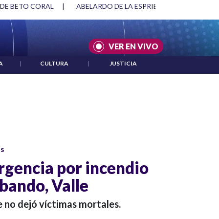
 DE BETO CORAL
|
ABELARDO DE LA ESPRIELLA Y DMG
|
VER EN VIVO
A
|
CULTURA
|
JUSTICIA
os
ergencia por incendio
bando, Valle
e no dejó víctimas mortales.