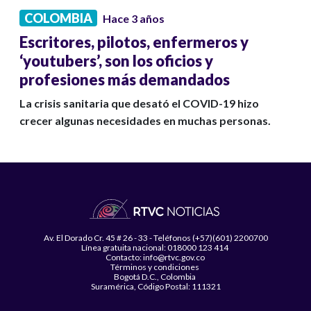
COLOMBIA
Hace 3 años
Escritores, pilotos, enfermeros y
‘youtubers’, son los oficios y
profesiones más demandados
La crisis sanitaria que desató el COVID-19 hizo
crecer algunas necesidades en muchas personas.
Av. El Dorado Cr. 45 # 26 - 33 - Teléfonos (+57)(601) 2200700
Línea gratuita nacional: 018000 123 414
Contacto: info@rtvc.gov.co
Términos y condiciones
Bogotá D.C., Colombia
Suramérica, Código Postal: 111321