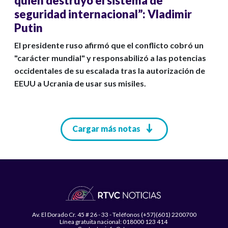
quien destruyó el sistema de
seguridad internacional”: Vladimir
Putin
El presidente ruso afirmó que el conflicto cobró un
"carácter mundial" y responsabilizó a las potencias
occidentales de su escalada tras la autorización de
EEUU a Ucrania de usar sus misiles.
Paginación
Cargar más notas
Av. El Dorado Cr. 45 # 26 - 33 - Teléfonos (+57)(601) 2200700
Línea gratuita nacional: 018000 123 414